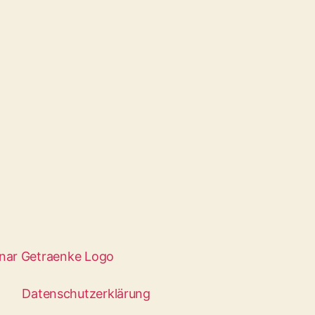
info@akpinar-getraenke.
Tel: 0221 530 40 67
Meliha Akpinar
Buchhaltung
Datenschutzerklärung