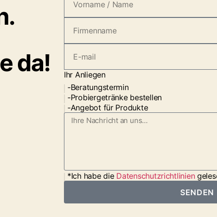
n.
e da!
Ihr Anliegen
-Beratungstermin
-Probiergetränke bestellen
-Angebot für Produkte
*Ich habe die
Datenschutzrichtlinien
geles
SENDEN