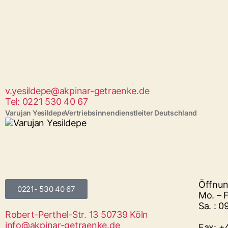
v.yesildepe@akpinar-getraenke.de
Tel: 0221 530 40 67
Varujan Yesildepe
Vertriebsinnendienstleiter Deutschland
Öffnun
0221- 530 40 67
Mo. – F
Sa. : 0
Robert-Perthel-Str. 13 50739 Köln
info@akpinar-getraenke.de
Fax: +