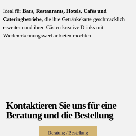
Ideal für
Bars, Restaurants, Hotels, Cafés und
Cateringbetriebe
, die ihre Getränkekarte geschmacklich
erweitern und ihren Gästen kreative Drinks mit
Wiedererkennungswert anbieten möchten.
Kontaktieren Sie uns für eine
Beratung und die Bestellung
Beratung / Bestellung