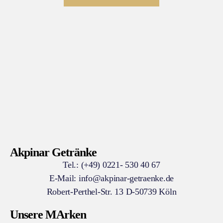
Akpinar Getränke
Tel.: (+49) 0221- 530 40 67
E-Mail: info@akpinar-getraenke.de
Robert-Perthel-Str. 13 D-50739 Köln
Unsere MArken