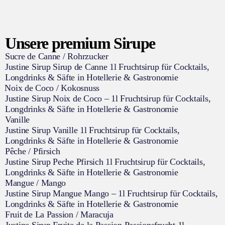
Unsere premium Sirupe
Sucre de Canne / Rohrzucker
Justine Sirup Sirup de Canne 1l Fruchtsirup für Cocktails,
Longdrinks & Säfte in Hotellerie & Gastronomie
⁠⁠Noix de Coco / Kokosnuss
Justine Sirup Noix de Coco – 1l Fruchtsirup für Cocktails,
Longdrinks & Säfte in Hotellerie & Gastronomie
Vanille
Justine Sirup Vanille 1l Fruchtsirup für Cocktails,
Longdrinks & Säfte in Hotellerie & Gastronomie
Pêche / Pfirsich
Justine Sirup Peche Pfirsich 1l Fruchtsirup für Cocktails,
Longdrinks & Säfte in Hotellerie & Gastronomie
Mangue / Mango
Justine Sirup Mangue Mango – 1l Fruchtsirup für Cocktails,
Longdrinks & Säfte in Hotellerie & Gastronomie
Fruit de La Passion / Maracuja